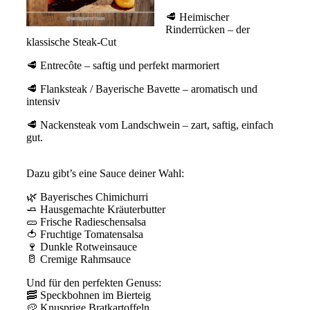
🥩 Heimischer
Rinderrücken – der
klassische Steak-Cut
🥩 Entrecôte – saftig und perfekt marmoriert
🥩 Flanksteak / Bayerische Bavette – aromatisch und
intensiv
🥩 Nackensteak vom Landschwein – zart, saftig, einfach
gut.
Dazu gibt’s eine Sauce deiner Wahl:
🌿 Bayerisches Chimichurri
🧈 Hausgemachte Kräuterbutter
🥒 Frische Radieschensalsa
🍅 Fruchtige Tomatensalsa
🍷 Dunkle Rotweinsauce
🥛 Cremige Rahmsauce
Und für den perfekten Genuss:
🥓 Speckbohnen im Bierteig
🥔 Knusprige Bratkartoffeln